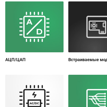
АЦП/ЦАП
Встраиваемые мо