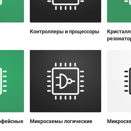
Контроллеры и процессоры
Кристалл
резонат
рфейсные
Микросхемы логические
Микросх