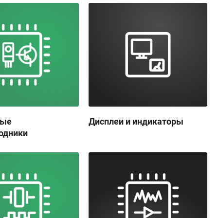
ные
Дисплеи и индикаторы
одники