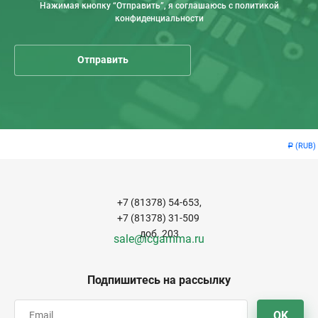
Нажимая кнопку “Отправить”, я соглашаюсь с политикой
конфиденциальности
(RUB)
Р
+7 (81378) 54-653,
+7 (81378) 31-509
доб. 203
sale@icgamma.ru
Подпишитесь на рассылку
OK