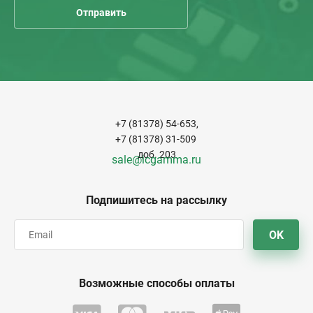
+7 (81378) 54-653,
+7 (81378) 31-509
доб. 203
sale@icgamma.ru
Подпишитесь на рассылку
OK
Возможные способы оплаты