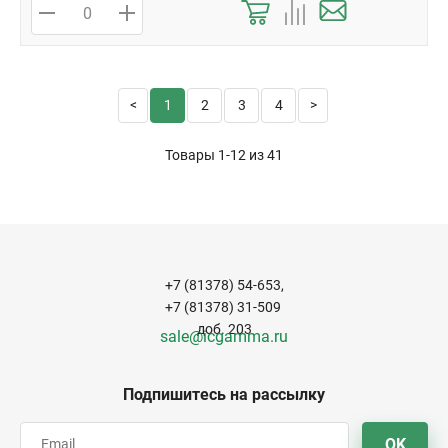
1
2
3
4
Товары 1-12 из
41
+7 (81378) 54-653,
+7 (81378) 31-509
доб. 203
sale@icgamma.ru
Подпишитесь на рассылку
OK