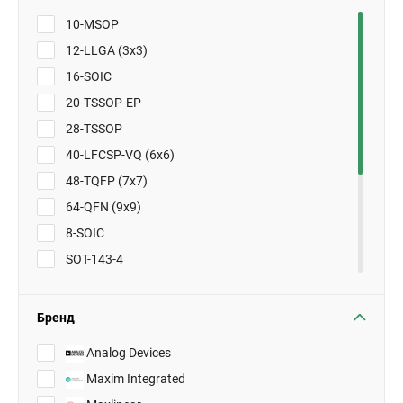
10-MSOP
12-LLGA (3x3)
16-SOIC
20-TSSOP-EP
28-TSSOP
40-LFCSP-VQ (6x6)
48-TQFP (7x7)
64-QFN (9x9)
8-SOIC
SOT-143-4
SOT-23-3
SOT-23-5
Бренд
SOT-23-8
Analog Devices
TO-92-3
Maxim Integrated
TSOT-23-6