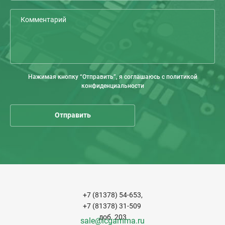
Нажимая кнопку “Отправить”, я соглашаюсь с политикой
конфиденциальности
+7 (81378) 54-653,
+7 (81378) 31-509
доб. 203
sale@icgamma.ru