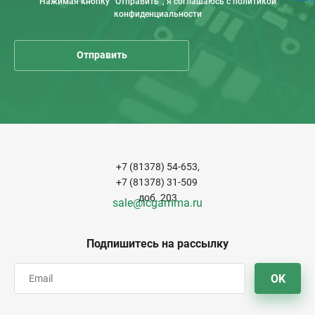
Нажимая кнопку “Отправить”, я соглашаюсь с политикой
конфиденциальности
+7 (81378) 54-653,
+7 (81378) 31-509
доб. 203
sale@icgamma.ru
Подпишитесь на рассылку
OK