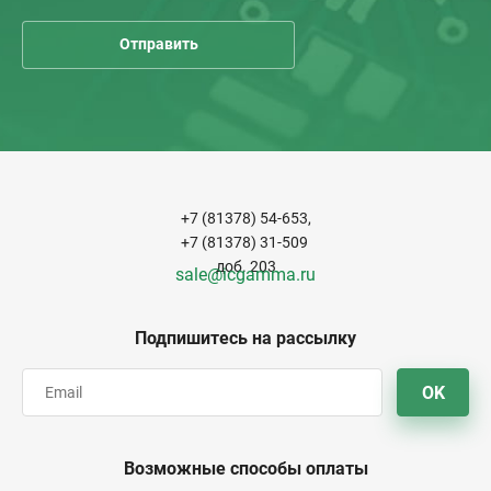
+7 (81378) 54-653,
+7 (81378) 31-509
доб. 203
sale@icgamma.ru
Подпишитесь на рассылку
OK
Возможные способы оплаты