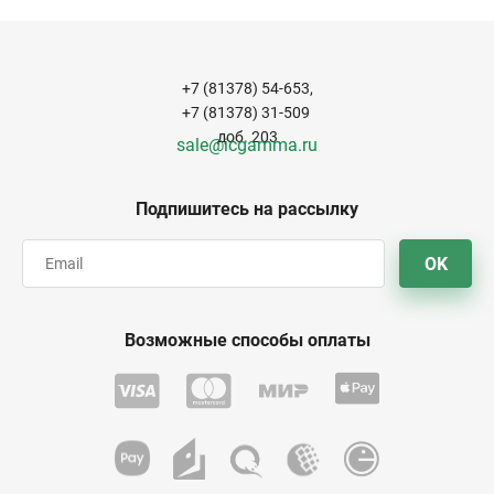
+7 (81378) 54-653,
+7 (81378) 31-509
доб. 203
sale@icgamma.ru
Подпишитесь на рассылку
OK
Возможные способы оплаты