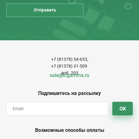
+7 (81378) 54-653,
+7 (81378) 31-509
доб. 203
sale@icgamma.ru
Подпишитесь на рассылку
OK
Возможные способы оплаты