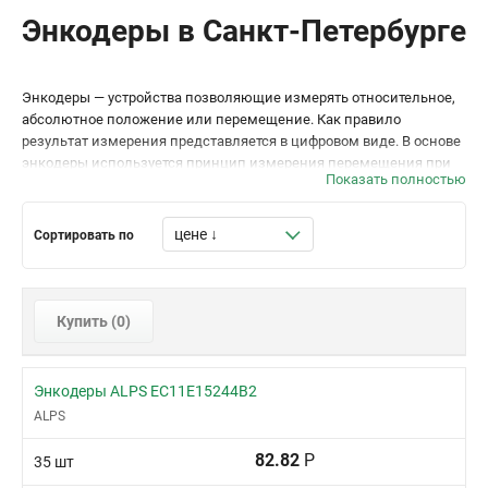
Энкодеры в Санкт-Петербурге
Энкодеры — устройства позволяющие измерять относительное,
абсолютное положение или перемещение. Как правило
результат измерения представляется в цифровом виде. В основе
энкодеры используется принцип измерения перемещения при
Показать полностью
помощи оптических или магнитных датчиков. Различают
несколько вариантов энкодеров:
Сортировать по
инкрементные, детектирующих относительное изменение,
или приращение положения,
абсолютные, возвращающие абсолютное значение
Купить (
0
)
положения,
с оптическим сенсором, измеряющие отчеты при помощи
Энкодеры ALPS EC11E15244B2
прерывания сигнала между передатчиком оптического
ALPS
сигнала и его приемником.
82.82
Р
35 шт
с магнитным сенсором, производящие отчеты на основе