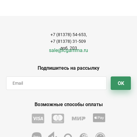
+7 (81378) 54-653,
+7 (81378) 31-509
доб. 203
sale@icgamma.ru
Подпишитесь на рассылку
OK
Возможные способы оплаты