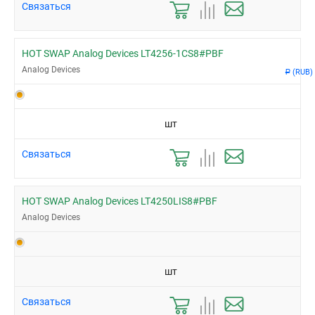
Связаться
HOT SWAP Analog Devices LT4256-1CS8#PBF
Analog Devices
(RUB)
Р
шт
Связаться
HOT SWAP Analog Devices LT4250LIS8#PBF
Analog Devices
шт
Связаться