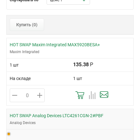
Сортировать по
Купить (
0
)
HOT SWAP Maxim Integrated MAX5920BESA+
Maxim Integrated
135.38
Р
1 шт
На складе
1 шт
HOT SWAP Analog Devices LTC4261CGN-2#PBF
Analog Devices