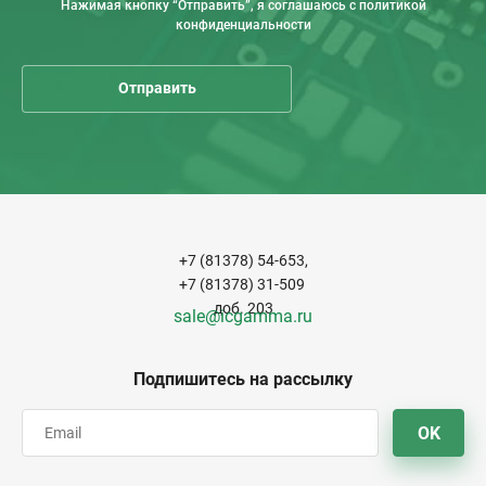
Нажимая кнопку “Отправить”, я соглашаюсь с политикой
конфиденциальности
+7 (81378) 54-653,
+7 (81378) 31-509
доб. 203
sale@icgamma.ru
Подпишитесь на рассылку
OK