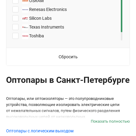
OSRAM
Renesas Electronics
Silicon Labs
Texas Instruments
Toshiba
Vishay
Сбросить
Оптопары в Санкт-Петербурге
Оптопары, или оптоизоляторы — это полупроводниковые
устройства, позволяющие изолировать электрические цепи
от нежелательных сигналов, путем физического разделения
высоковольтных цепей от низковольтных,
Показать полностью
высокочувствительных цепей системы при помощи
использования оптического канала связи как внутри
Оптопары с логическим выходом
микросхемы, так и вне.