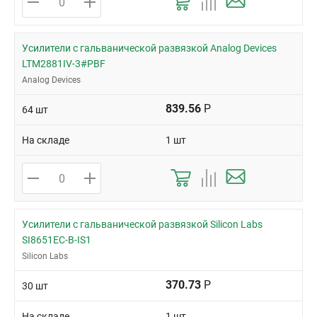
стандартам, имеют сертификаты качества. Чтобы оформить
заказ, оставьте заявку на сайте или звоните.
Усилители с гальванической развязкой Analog Devices
LTM2881IV-3#PBF
Analog Devices
839.56
Р
64 шт
На складе
1 шт
Усилители с гальванической развязкой Silicon Labs
SI8651EC-B-IS1
Silicon Labs
370.73
Р
30 шт
На складе
1 шт