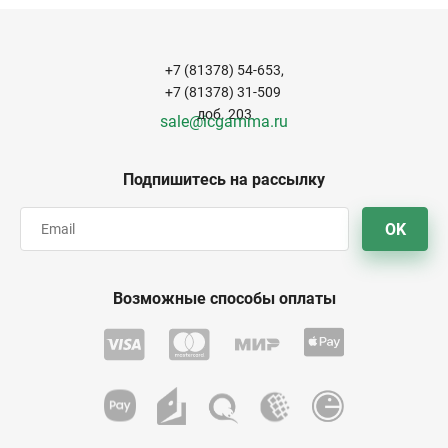
+7 (81378) 54-653,
+7 (81378) 31-509
доб. 203
sale@icgamma.ru
Подпишитесь на рассылку
OK
Возможные способы оплаты