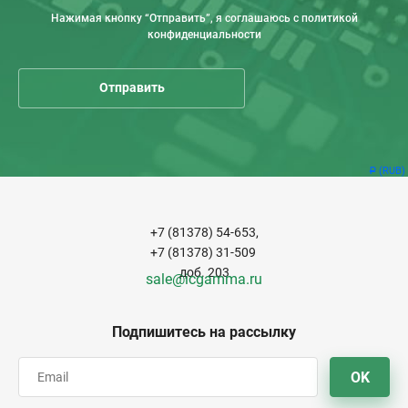
Нажимая кнопку “Отправить”, я соглашаюсь с политикой
конфиденциальности
(RUB)
Р
+7 (81378) 54-653,
+7 (81378) 31-509
доб. 203
sale@icgamma.ru
Подпишитесь на рассылку
OK