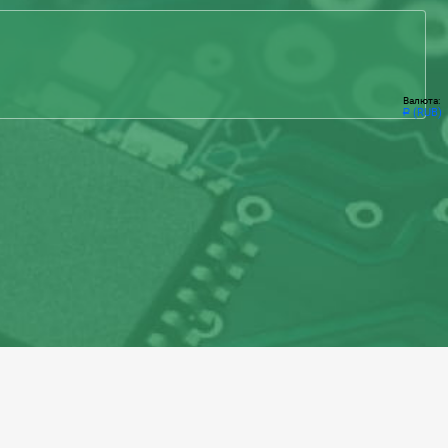
Валюта:
(RUB)
Р