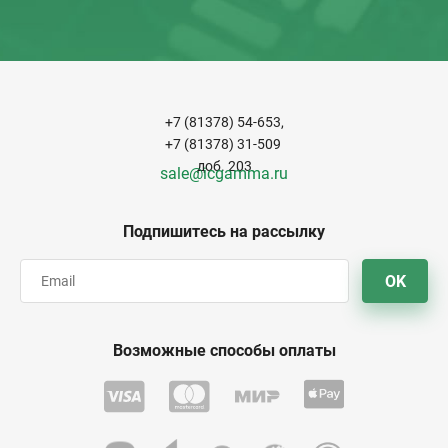
+7 (81378) 54-653,
+7 (81378) 31-509
доб. 203
sale@icgamma.ru
Подпишитесь на рассылку
OK
Возможные способы оплаты