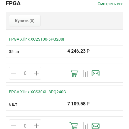
FPGA
Смотреть все
Купить (
0
)
FPGA Xilinx XC2S100-5PQ208I
4 246.23
Р
35 шт
FPGA Xilinx XCS30XL-3PQ240C
7 109.58
Р
6 шт