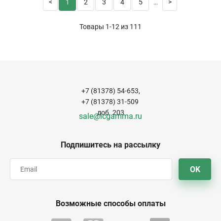
1
2
3
4
5
...
Товары 1-12 из
111
+7 (81378) 54-653,
+7 (81378) 31-509
доб. 203
sale@icgamma.ru
Подпишитесь на рассылку
OK
Возможные способы оплаты