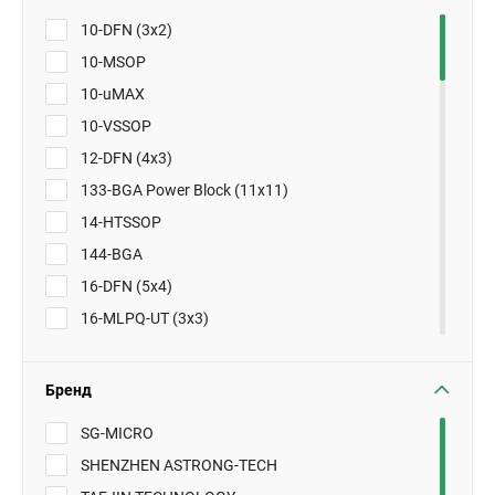
10-DFN (3x2)
10-MSOP
10-uMAX
10-VSSOP
12-DFN (4x3)
133-BGA Power Block (11x11)
14-HTSSOP
144-BGA
16-DFN (5x4)
16-MLPQ-UT (3x3)
16-QSOP
16-SOIC
Бренд
16-SSOP
SG-MICRO
16-TSSOP
SHENZHEN ASTRONG-TECH
16-TSSOP-EP