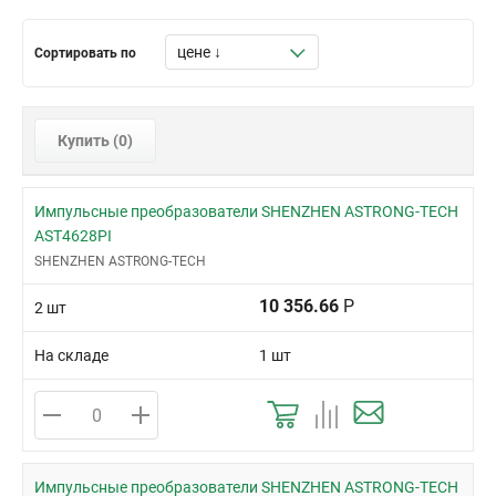
56-QFN Multipad (7x9)
58-QFN (5x9)
Сортировать по
6-DFN (2x3)
68-QFN (8x11)
8-DFN (3x3)
Купить (
0
)
8-MSOP-EP
8-PDIP
Импульсные преобразователи SHENZHEN ASTRONG-TECH
8-SOIC
AST4628PI
8-VSSOP
SHENZHEN ASTRONG-TECH
D2PAK-5
10 356.66
Р
2 шт
LGA (11x11)
SOT-23-5
На складе
1 шт
SOT-23-6
TO-220-7
TO-220-7C
TO-263-5
Импульсные преобразователи SHENZHEN ASTRONG-TECH