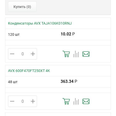
Купить (
0
)
Конденсаторы AVX TAJA106K010RNJ
10.02
Р
120 шт
AVX 600F470FT250XT 4K
363.34
Р
48 шт