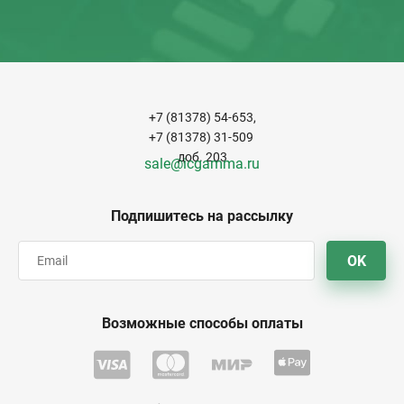
+7 (81378) 54-653,
+7 (81378) 31-509
доб. 203
sale@icgamma.ru
Подпишитесь на рассылку
OK
Возможные способы оплаты