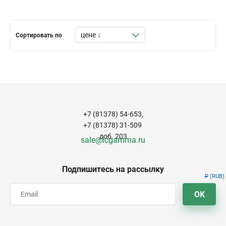
Сортировать по
+7 (81378) 54-653,
+7 (81378) 31-509
доб. 203
sale@icgamma.ru
Подпишитесь на рассылку
(RUB)
Р
OK