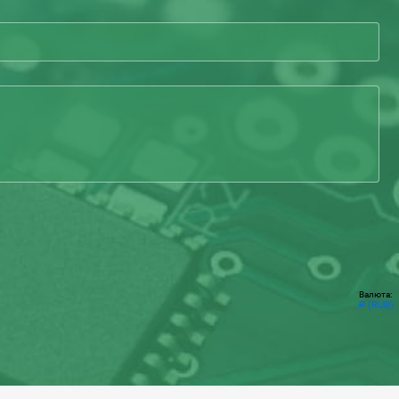
Валюта:
(RUB)
Р