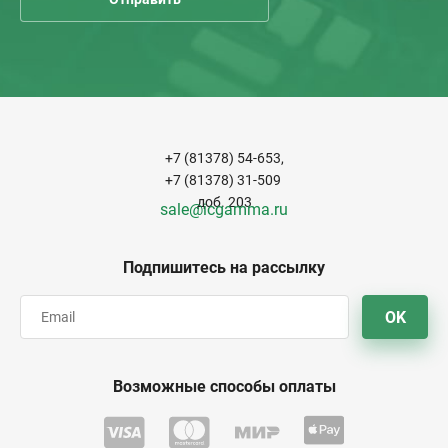
+7 (81378) 54-653,
+7 (81378) 31-509
доб. 203
sale@icgamma.ru
Подпишитесь на рассылку
OK
Возможные способы оплаты