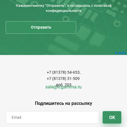
Нажимая кнопку “Отправить”, я соглашаюсь с политикой
конфиденциальности
(RUB)
Р
+7 (81378) 54-653,
+7 (81378) 31-509
доб. 203
sale@icgamma.ru
Подпишитесь на рассылку
OK