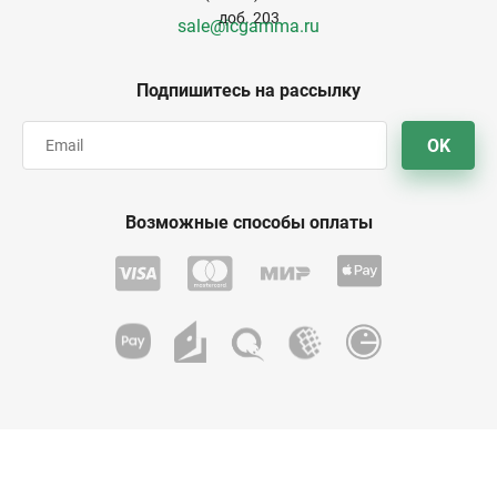
доб. 203
sale@icgamma.ru
Подпишитесь на рассылку
OK
Возможные способы оплаты