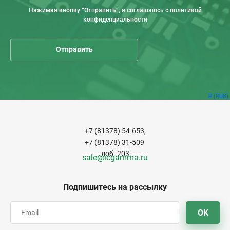
Нажимая кнопку “Отправить”, я соглашаюсь с политикой
конфиденциальности
(RUB)
Р
+7 (81378) 54-653,
+7 (81378) 31-509
доб. 203
sale@icgamma.ru
Подпишитесь на рассылку
OK