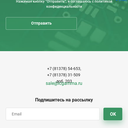
Нажимая кнопку “Отправить”, я соглашаюсь с политикой
конфиденциальности
+7 (81378) 54-653,
+7 (81378) 31-509
доб. 203
sale@icgamma.ru
Подпишитесь на рассылку
OK