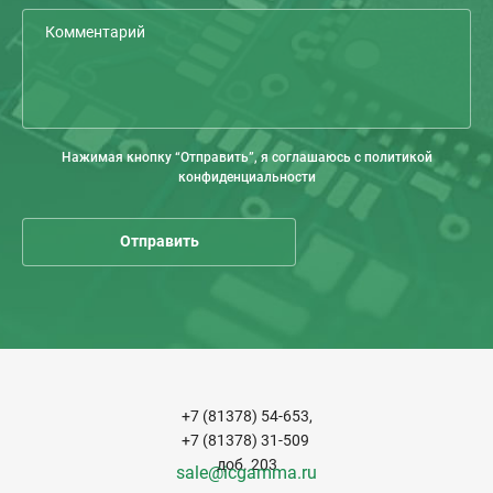
Нажимая кнопку “Отправить”, я соглашаюсь с политикой
конфиденциальности
+7 (81378) 54-653,
+7 (81378) 31-509
доб. 203
sale@icgamma.ru