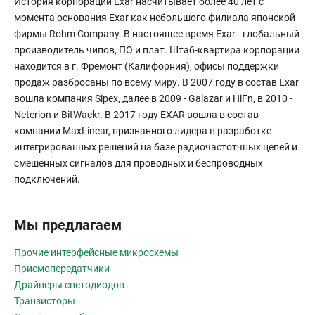
История корпорации Exar насчитывает более 40 лет с
момента основания Exar как небольшого филиала японской
фирмы Rohm Company. В настоящее время Exar - глобальный
производитель чипов, ПО и плат. Штаб-квартира корпорации
находится в г. Фремонт (Калифорния), офисы поддержки
продаж разбросаны по всему миру. В 2007 году в состав Exar
вошла компания Sipex, далее в 2009 - Galazar и HiFn, в 2010 -
Neterion и BitWackr. В 2017 году EXAR вошла в состав
компании MaxLinear, признанного лидера в разработке
интегрированных решений на базе радиочастотчных цепей и
смешенных сигналов для проводных и беспроводных
подключений.
Мы предлагаем
Прочие интерфейсные микросхемы
Приемопередатчики
Драйверы светодиодов
Транзисторы