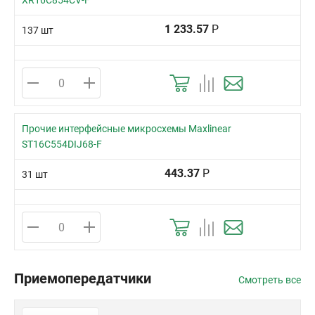
XR16C854CV-F
1 233.57
Р
137 шт
Прочие интерфейсные микросхемы Maxlinear
ST16C554DIJ68-F
443.37
Р
31 шт
Приемопередатчики
Смотреть все