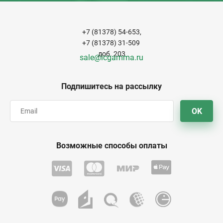
+7 (81378) 54-653,
+7 (81378) 31-509
доб. 203
sale@icgamma.ru
Подпишитесь на рассылку
OK
Возможные способы оплаты