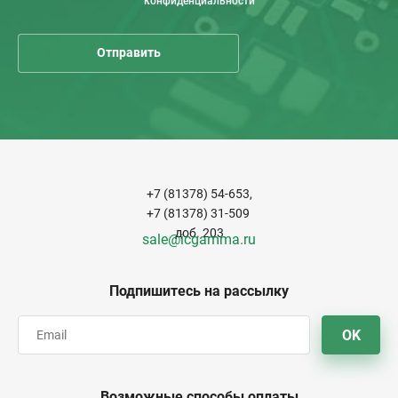
конфиденциальности
+7 (81378) 54-653,
+7 (81378) 31-509
доб. 203
sale@icgamma.ru
Подпишитесь на рассылку
OK
Возможные способы оплаты