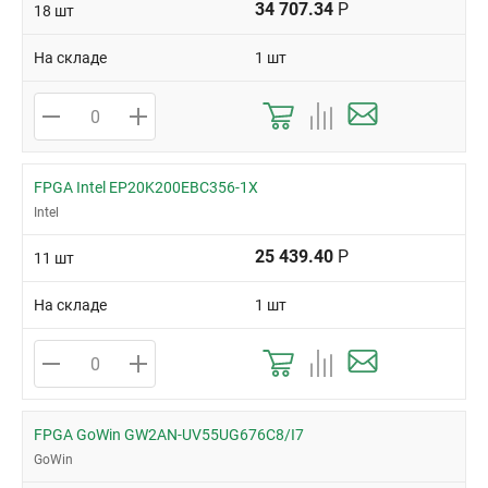
34 707.34
Р
18 шт
На складе
1 шт
FPGA Intel EP20K200EBC356-1X
Intel
25 439.40
Р
11 шт
На складе
1 шт
FPGA GoWin GW2AN-UV55UG676C8/I7
GoWin