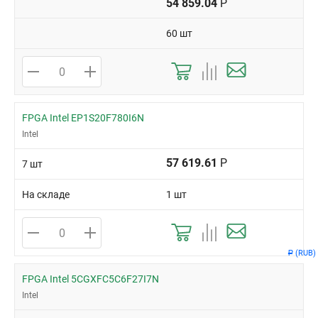
54 859.04
Р
60 шт
FPGA Intel EP1S20F780I6N
Intel
57 619.61
Р
7 шт
На складе
1 шт
(RUB)
Р
FPGA Intel 5CGXFC5C6F27I7N
Intel