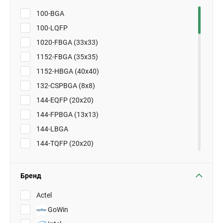
100-BGA
100-LQFP
1020-FBGA (33x33)
1152-FBGA (35x35)
1152-HBGA (40x40)
132-CSPBGA (8x8)
144-EQFP (20x20)
144-FPBGA (13x13)
144-LBGA
144-TQFP (20x20)
16-WLCSP
169-FBGA (14x14)
Бренд
169-UBGA (11x11)
Actel
176-LQFP
GoWin
196-MBGA (15x15)