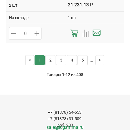
21 231.13
Р
2 шт
На складе
1 шт
1
2
3
4
5
...
Товары 1-12 из
408
+7 (81378) 54-653,
+7 (81378) 31-509
доб. 203
sale@icgamma.ru