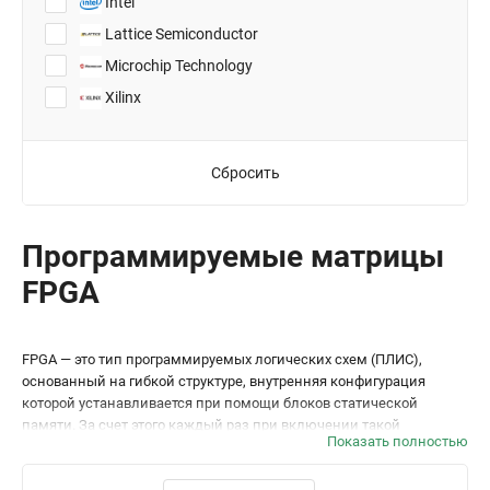
Intel
208-PQFP (28x28)
Lattice Semiconductor
208-RQFP (28x28)
Microchip Technology
240-PQFP (32x32)
Xilinx
240-RQFP (32x32)
256-BGA
Сбросить
256-FBGA (17x17)
256-LBGA
256-PBGA
Программируемые матрицы
256-UBGA (14x14)
FPGA
30-WLCSP
32-QFN
FPGA — это тип программируемых логических схем (ПЛИС),
324-CSPBGA (15x15)
основанный на гибкой структуре, внутренняя конфигурация
324-FBGA (19x19)
которой устанавливается при помощи блоков статической
памяти. За счет этого каждый раз при включении такой
324-UBGA (15x15)
Показать полностью
микросхемы происходит загрузка конфигурации
325-BGA (11x11)
и ее инициализация. FPGA обладают очень широким