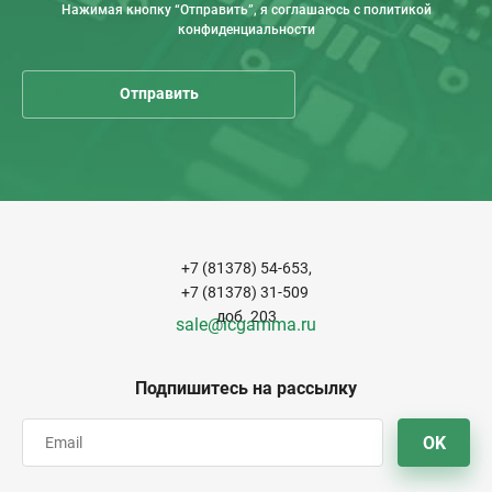
Нажимая кнопку “Отправить”, я соглашаюсь с политикой
конфиденциальности
+7 (81378) 54-653,
+7 (81378) 31-509
доб. 203
sale@icgamma.ru
Подпишитесь на рассылку
OK