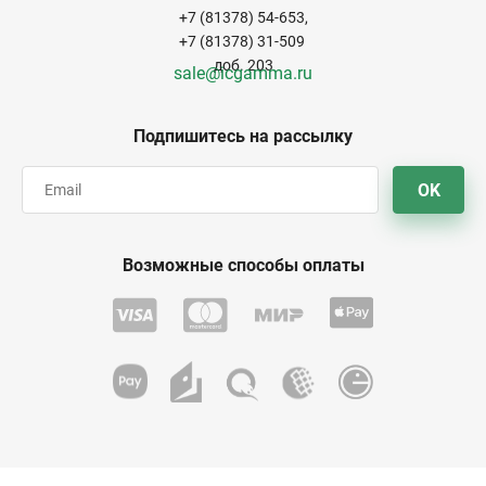
+7 (81378) 54-653,
+7 (81378) 31-509
доб. 203
sale@icgamma.ru
Подпишитесь на рассылку
OK
Возможные способы оплаты