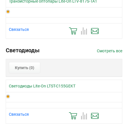
Транзисторные оптопары Lite-On LTV-817S-TA1
Связаться
Светодиоды
Смотреть все
Купить (
0
)
Светодиоды Lite-On LTST-C155GEKT
Связаться