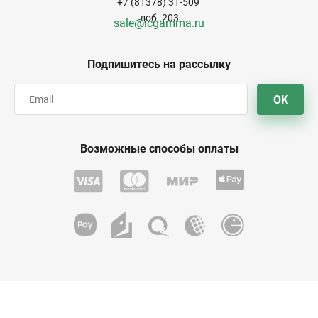
+7 (81378) 31-509
доб. 203
sale@icgamma.ru
Подпишитесь на рассылку
OK
Возможные способы оплаты