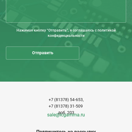
Нажимая кнопку “Отправить”, я соглашаюсь с политикой
конфиденциальности
+7 (81378) 54-653,
+7 (81378) 31-509
доб. 203
sale@icgamma.ru
Подпишитесь на рассылку