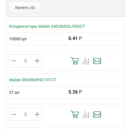
Купить (
0
)
Конденсаторы Walsin 0402N300J500CT
0.41
Р
10000 шт
Walsin 0805N3R9C101CT
5.26
Р
37 шт