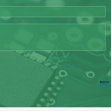
Валюта:
(RUB)
Р