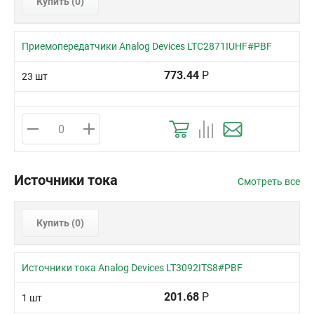
Купить (
0
)
Приемопередатчики Analog Devices LTC2871IUHF#PBF
773.44
Р
23 шт
Источники тока
Смотреть все
Купить (
0
)
Источники тока Analog Devices LT3092ITS8#PBF
201.68
Р
1 шт