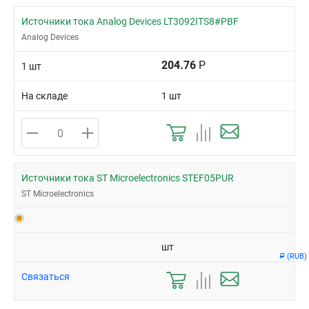
Источники тока Analog Devices LT3092ITS8#PBF
Analog Devices
204.76
Р
1 шт
На складе
1 шт
Источники тока ST Microelectronics STEF05PUR
ST Microelectronics
шт
(RUB)
Р
Связаться