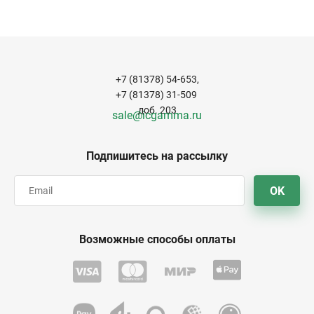
+7 (81378) 54-653,
+7 (81378) 31-509
доб. 203
sale@icgamma.ru
Подпишитесь на рассылку
OK
Возможные способы оплаты