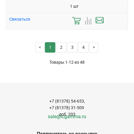
1 шт
Связаться
1
2
3
4
Товары 1-12 из
48
+7 (81378) 54-653,
+7 (81378) 31-509
доб. 203
sale@icgamma.ru
Подпишитесь на рассылку