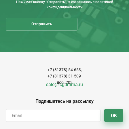
Нажимая кнопку “Отправить”, я соглашаюсь с политикой
конфиденциальности
+7 (81378) 54-653,
+7 (81378) 31-509
доб. 203
sale@icgamma.ru
Подпишитесь на рассылку
OK