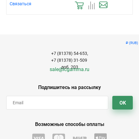
Связаться
(RUB)
Р
+7 (81378) 54-653,
+7 (81378) 31-509
доб. 203
sale@icgamma.ru
Подпишитесь на рассылку
OK
Возможные способы оплаты