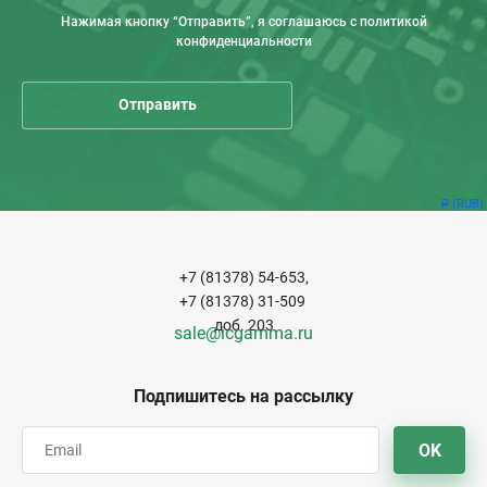
Нажимая кнопку “Отправить”, я соглашаюсь с политикой
конфиденциальности
(RUB)
Р
+7 (81378) 54-653,
+7 (81378) 31-509
доб. 203
sale@icgamma.ru
Подпишитесь на рассылку
OK