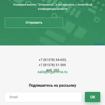
Нажимая кнопку “Отправить”, я соглашаюсь с политикой
конфиденциальности
(RUB)
Р
+7 (81378) 54-653,
+7 (81378) 31-509
доб. 203
sale@icgamma.ru
Подпишитесь на рассылку
OK