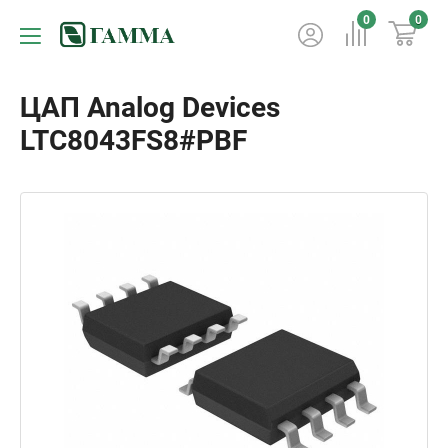
0
0
ЦАП Analog Devices
LTC8043FS8#PBF