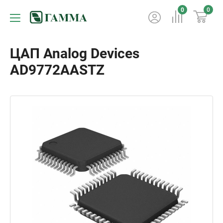
0
0
ЦАП Analog Devices
AD9772AASTZ