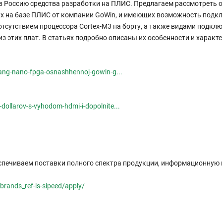
 в Россию средства разработки на ПЛИС. Предлагаем рассмотреть 
ых на базе ПЛИС от компании GoWin, и имеющих возможность подк
тсутствием процессора Cortex-M3 на борту, а также видами подкл
 этих плат. В статьях подробно описаны их особенности и характ
tang-nano-fpga-osnashhennoj-gowin-g...
dollarov-s-vyhodom-hdmi-i-dopolnite...
спечиваем поставки полного спектра продукции, информационную 
rands_ref-is-sipeed/apply/