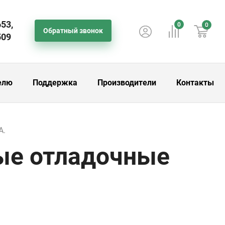
653,
0
0
Обратный звонок
509
елю
Поддержка
Производители
Контакты
A.
ные отладочные