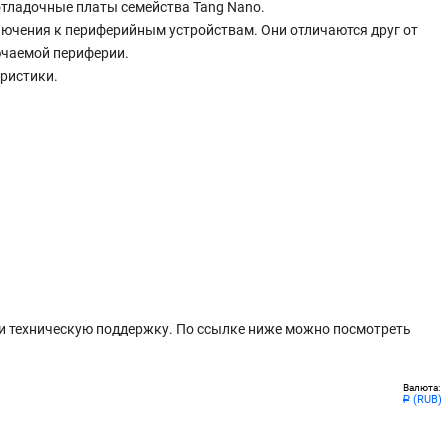
отладочные платы семейства Tang Nano.
лючения к периферийным устройствам. Они отличаются друг от
ючаемой периферии.
еристики.
и техническую поддержку. По ссылке ниже можно посмотреть
Валюта:
(RUB)
Р