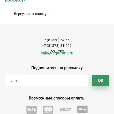
Все новости
Вернуться к списку
+7 (81378) 54-653,
+7 (81378) 31-509
доб. 203
sale@icgamma.ru
Подпишитесь на рассылку
OK
Возможные способы оплаты